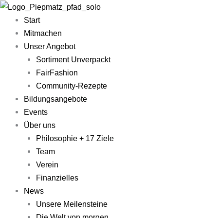
Zum
Main
Inhalt
Menu
Start
springen
Mitmachen
Unser Angebot
Sortiment Unverpackt
FairFashion
Community-Rezepte​
Bildungsangebote
Events
Über uns
Philosophie + 17 Ziele
Team
Verein
Finanzielles
News
Unsere Meilensteine
Die Welt von morgen