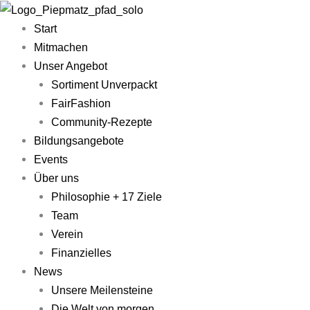
Zum
Main
Inhalt
Menu
Start
springen
Mitmachen
Unser Angebot
Sortiment Unverpackt
FairFashion
Community-Rezepte​
Bildungsangebote
Events
Über uns
Philosophie + 17 Ziele
Team
Verein
Finanzielles
News
Unsere Meilensteine
Die Welt von morgen