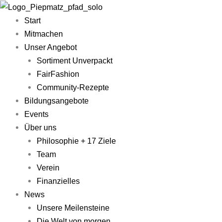
Zum
Main
Inhalt
Menu
Start
springen
Mitmachen
Unser Angebot
Sortiment Unverpackt
FairFashion
Community-Rezepte​
Bildungsangebote
Events
Über uns
Philosophie + 17 Ziele
Team
Verein
Finanzielles
News
Unsere Meilensteine
Die Welt von morgen