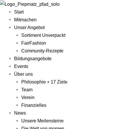
Zum
Main
Inhalt
Menu
Start
springen
Mitmachen
Unser Angebot
Sortiment Unverpackt
FairFashion
Community-Rezepte​
Bildungsangebote
Events
Über uns
Philosophie + 17 Ziele
Team
Verein
Finanzielles
News
Unsere Meilensteine
Die Welt von morgen