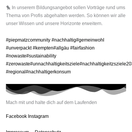
🐤 In unserem Bildungsangebot sollen Vorträge rund ums
Thema von Profis abgehalten werden. So können wir alle
unser Wissen und unsere Horizonte erweitern.
#piepmatzcommunity
#nachhaltig
#gemeinwohl
#unverpackt
#kempten
#allgäu
#fairfashion
#nowaste
#sustainability
#zerowaste
#unnachhaltigkeitsziele
#nachhaltigkeitzsziele2
#regional
#nachhaltigerkonsum
Mach mit und halte dich auf dem Laufenden
Facebook
Instagram