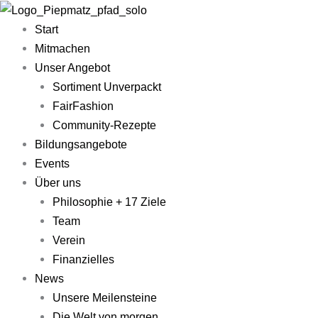
Zum
Main
Inhalt
Menu
Start
springen
Mitmachen
Unser Angebot
Sortiment Unverpackt
FairFashion
Community-Rezepte​
Bildungsangebote
Events
Über uns
Philosophie + 17 Ziele
Team
Verein
Finanzielles
News
Unsere Meilensteine
Die Welt von morgen